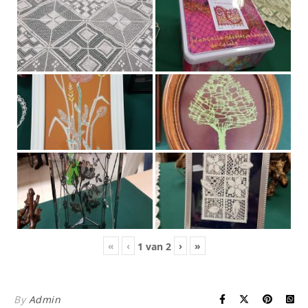
«
‹
›
»
1
van
2
By
Admin