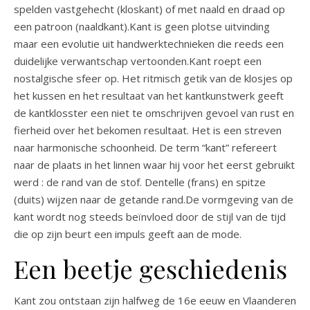
spelden vastgehecht (kloskant) of met naald en draad op
een patroon (naaldkant).Kant is geen plotse uitvinding
maar een evolutie uit handwerktechnieken die reeds een
duidelijke verwantschap vertoonden.Kant roept een
nostalgische sfeer op. Het ritmisch getik van de klosjes op
het kussen en het resultaat van het kantkunstwerk geeft
de kantklosster een niet te omschrijven gevoel van rust en
fierheid over het bekomen resultaat. Het is een streven
naar harmonische schoonheid. De term “kant” refereert
naar de plaats in het linnen waar hij voor het eerst gebruikt
werd : de rand van de stof. Dentelle (frans) en spitze
(duits) wijzen naar de getande rand.De vormgeving van de
kant wordt nog steeds beïnvloed door de stijl van de tijd
die op zijn beurt een impuls geeft aan de mode.
Een beetje geschiedenis
Kant zou ontstaan zijn halfweg de 16e eeuw en Vlaanderen