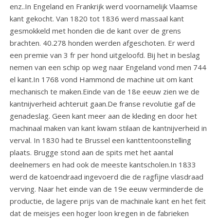
enz..In Engeland en Frankrijk werd voornamelijk Vlaamse
kant gekocht. Van 1820 tot 1836 werd massaal kant
gesmokkeld met honden die de kant over de grens
brachten. 40.278 honden werden afgeschoten. Er werd
een premie van 3 fr per hond uitgeloofd. Bij het in beslag
nemen van een schip op weg naar Engeland vond men 744
el kant.In 1768 vond Hammond de machine uit om kant
mechanisch te maken.Einde van de 18e eeuw zien we de
kantnijverheid achteruit gaan.De franse revolutie gaf de
genadeslag. Geen kant meer aan de kleding en door het
machinaal maken van kant kwam stilaan de kantnijverheid in
verval. In 1830 had te Brussel een kanttentoonstelling
plaats. Brugge stond aan de spits met het aantal
deelnemers en had ook de meeste kantscholen.In 1833
werd de katoendraad ingevoerd die de ragfijne vlasdraad
verving. Naar het einde van de 19e eeuw verminderde de
productie, de lagere prijs van de machinale kant en het feit
dat de meisjes een hoger loon kregen in de fabrieken