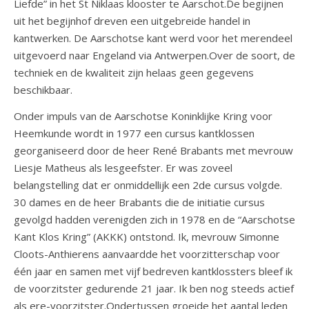
Liefde” in het St Niklaas klooster te Aarschot.De begijnen
uit het begijnhof dreven een uitgebreide handel in
kantwerken. De Aarschotse kant werd voor het merendeel
uitgevoerd naar Engeland via Antwerpen.Over de soort, de
techniek en de kwaliteit zijn helaas geen gegevens
beschikbaar.
Onder impuls van de Aarschotse Koninklijke Kring voor
Heemkunde wordt in 1977 een cursus kantklossen
georganiseerd door de heer René Brabants met mevrouw
Liesje Matheus als lesgeefster. Er was zoveel
belangstelling dat er onmiddellijk een 2de cursus volgde.
30 dames en de heer Brabants die de initiatie cursus
gevolgd hadden verenigden zich in 1978 en de “Aarschotse
Kant Klos Kring” (AKKK) ontstond. Ik, mevrouw Simonne
Cloots-Anthierens aanvaardde het voorzitterschap voor
één jaar en samen met vijf bedreven kantklossters bleef ik
de voorzitster gedurende 21 jaar. Ik ben nog steeds actief
als ere-voorzitster.Ondertussen groeide het aantal leden