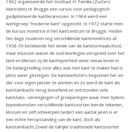
1962 organiseerde het Instituut H. Familie (Zusters
Maricolen) te Brugge een cursus voor pedagogisch
gediplomeerde kantleraressen. In 1964 werd een
werkgroep “moderne kant” opgericht. In 1972 starte men
de kursus monitrice in het kantcentrum te Brugge. Heden
ten dage studeren nog verschillende kantmonitrices af.
1958-59 betekende het einde van de kantnormaalschool,
maar intussen waren de oud-leerlingen verspreid over het
land en bliezen zij de kantnijverheid weer nieuw leven in.
De belangstelling voor alles wat met kant te maken had is
plots weer gestegen. De kantwerksters begonnen her en
der voor eigen plezier te werken en zo werd de kant als
kunstambacht terug beoefend en ontstonden vele
kantclubs- verenigingen of groeperingen waar men tijdens
bijeenkomsten verschillende kantsoorten leerde tekenen,
klossen en zelf ontwerpen.Sedert een aantal jaren is er
een echte heropstanding van de kant, doch als
kunstambacht.Zowel de talrijke traditionele kantsoorten