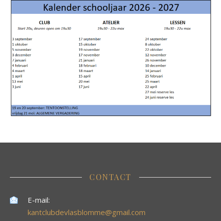
CONTACT
E-mail:
kantclubdevlasblomme@gmail.com