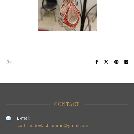
By
CONTACT
E-mail:
kantclubdevlasblomme@gmail.com