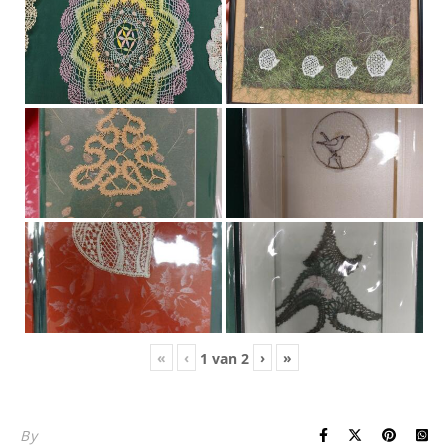
«
‹
›
»
1
van
2
By