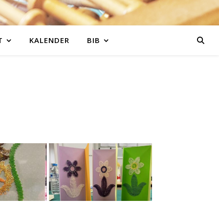
T
KALENDER
BIB