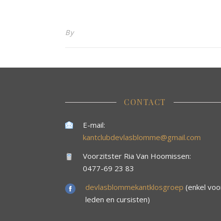
By
CONTACT
E-mail:
kantclubdevlasblomme@gmail.com
Voorzitster Ria Van Hoomissen:
0477-69 23 83
devlasblommekantklosgroep
(enkel voo
leden en cursisten)