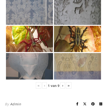
«
‹
›
»
1
van
9
By
Admin