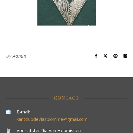
By
Admin
CONTACT
E-mail:
kantclubdevlasblomme@gmail.com
Voorzitster Ria Van Hoomissen: