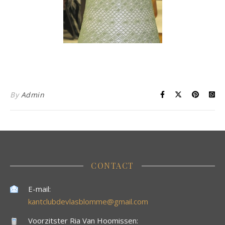
By
Admin
CONTACT
E-mail:
kantclubdevlasblomme@gmail.com
Voorzitster Ria Van Hoomissen: