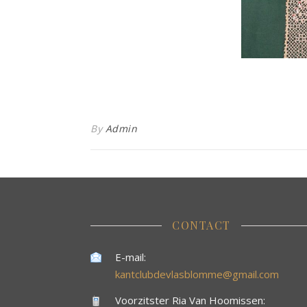
By
Admin
CONTACT
E-mail:
kantclubdevlasblomme@gmail.com
Voorzitster Ria Van Hoomissen: