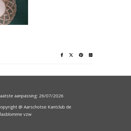
aatste aanpassing: 26/07/2026
opyright @ Aarschotse Kantclub de
Vlasblomme vzw