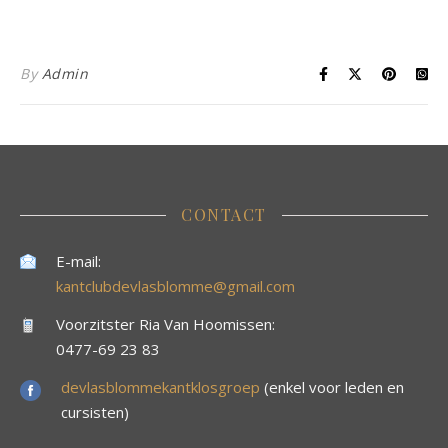
By
Admin
CONTACT
E-mail:
kantclubdevlasblomme@gmail.com
Voorzitster Ria Van Hoomissen:
0477-69 23 83
devlasblommekantklosgroep
(enkel voor leden en
cursisten)