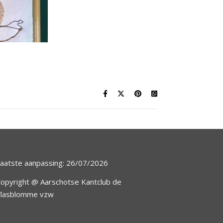
aatste aanpassing: 26/07/2026
opyright @ Aarschotse Kantclub de
Vlasblomme vzw