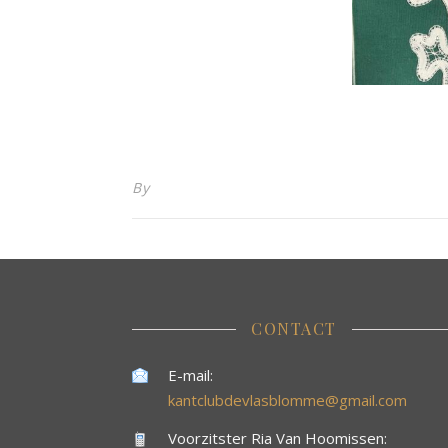
By
CONTACT
E-mail:
kantclubdevlasblomme@gmail.com
Voorzitster Ria Van Hoomissen: