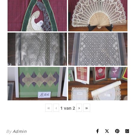
«
‹
›
»
1
van
2
By
Admin