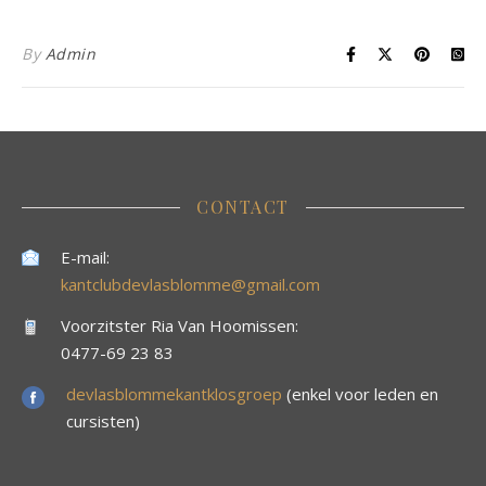
By
Admin
CONTACT
E-mail:
kantclubdevlasblomme@gmail.com
Voorzitster Ria Van Hoomissen:
0477-69 23 83
devlasblommekantklosgroep
(enkel voor leden en
cursisten)