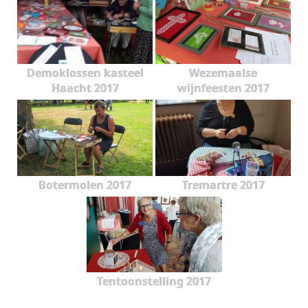
Demoklossen kasteel
Wezemaalse
Haacht 2017
wijnfeesten 2017
Botermolen 2017
Tremartre 2017
Tentoonstelling 2017