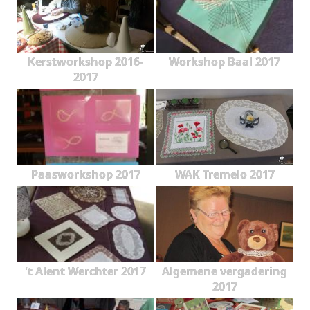
Kerstworkshop 2016-
Workshop Baal 2017
2017
Paasworkshop 2017
WAK Tremelo 2017
't Alent Werchter 2017
Algemene vergadering
2017