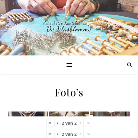
Foto’s
«
‹
›
»
2
van
2
«
‹
›
»
2
van
2