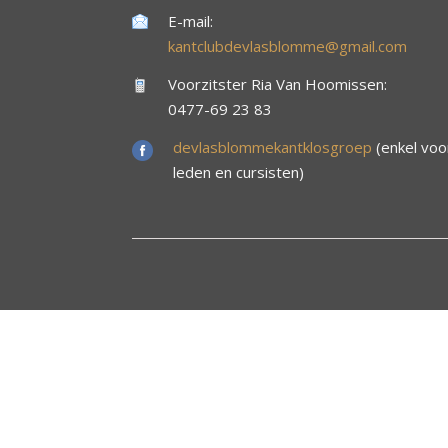
E-mail:
kantclubdevlasblomme@gmail.com
Voorzitster Ria Van Hoomissen:
0477-69 23 83
devlasblommekantklosgroep
(enkel voo
leden en cursisten)